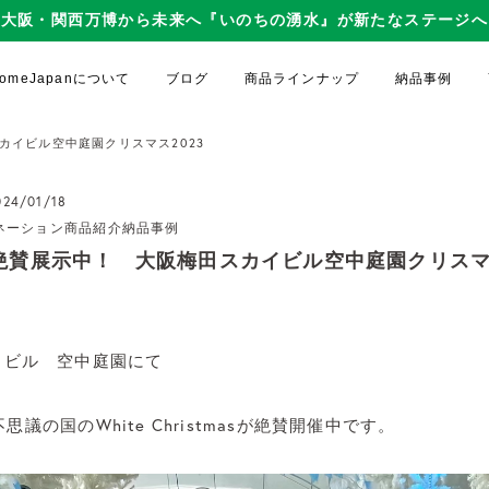
大阪・関西万博から未来へ『いのちの湧水』が新たなステージへ
gDomeJapanについて
ブログ
商品ラインナップ
納品事例
カイビル空中庭園クリスマス2023
24/01/18
ネーション
商品紹介
納品事例
絶賛展示中！ 大阪梅田スカイビル空中庭園クリスマ
イビル 空中庭園にて
～不思議の国のWhite Christmasが絶賛開催中です。