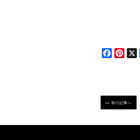
F
Pi
a
nt
c
er
e
e
b
st
o
<< 前の記事へ
o
k