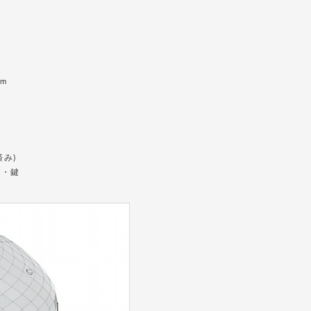
mm
類
済み)
ジ・鍵