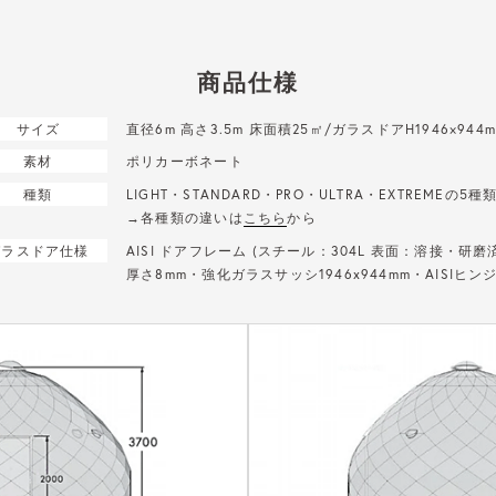
商品仕様
サイズ
直径6m 高さ3.5m 床面積25㎡/ガラスドアH1946×944
素材
ポリカーボネート
種類
LIGHT・STANDARD・PRO・ULTRA・
EXTREMEの5種
→各種類の違いは
こちら
から
ガラスドア仕様
AISI ドアフレーム (スチール：304L 表面：溶接・研磨
厚さ8mm・強化ガラスサッシ1946x944mm・AISIヒン