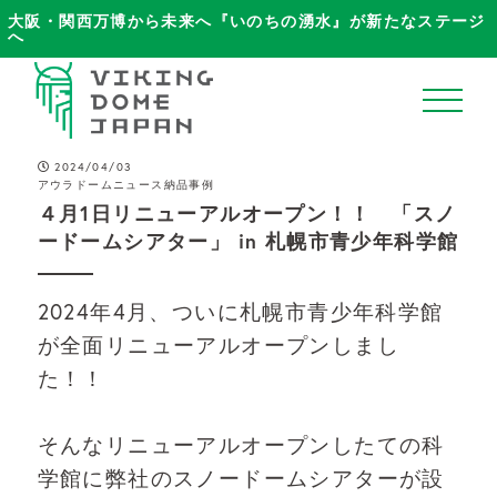
大阪・関西万博から未来へ『いのちの湧水』が新たなステージ
へ
2024/04/03
アウラドーム
ニュース
納品事例
４月1日リニューアルオープン！！ 「スノ
ホーム
ードームシアター」 in 札幌市青少年科学館
VikingDomeJapanについて
2024年4月、ついに札幌市青少年科学館
ブログ
が全面リニューアルオープンしまし
た！！
商品ラインナップ
そんなリニューアルオープンしたての科
納品事例
学館に弊社のスノードームシアターが設