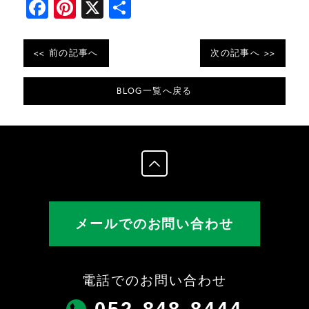
F
Pi
X
共
a
nt
有
c
er
<< 前の記事へ
次の記事へ >>
e
e
b
st
BLOG一覧へ戻る
o
o
k
メールでのお問い合わせ
電話でのお問い合わせ