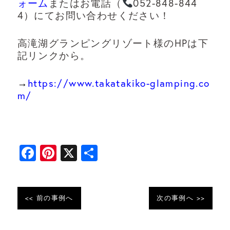
ォーム
またはお電話（
052-848-844
4）にてお問い合わせください！
高滝湖グランピングリゾート様のHPは下
記リンクから。
→
https://www.takatakiko-glamping.co
m/
F
Pi
X
共
a
nt
有
c
er
e
e
<< 前の事例へ
次の事例へ >>
b
st