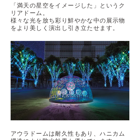
「満天の星空をイメージした」というク
YouTube
リアドーム。
様々な光を放ち彩り鮮やかな中の展示物
よくある質問
をより美しく演出し引き立たせます。
会社概要
お問い合わせ
プライバシーポリシー
アウラドームは耐久性もあり、ハニカム