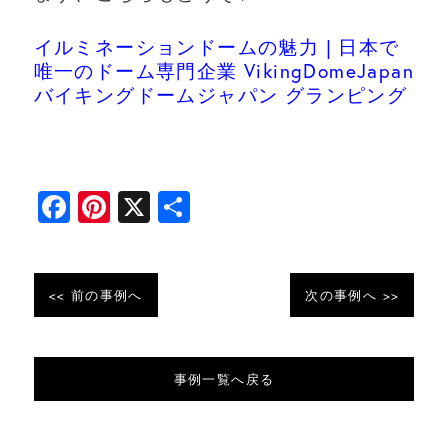
イルミネーションドームの魅力 | 日本で
唯一のドーム専門企業 VikingDomeJapan
バイキングドームジャパン グランピング
F
Pi
X
共
a
nt
有
c
er
e
e
<< 前の事例へ
次の事例へ >>
b
st
o
事例一覧へ戻る
o
k