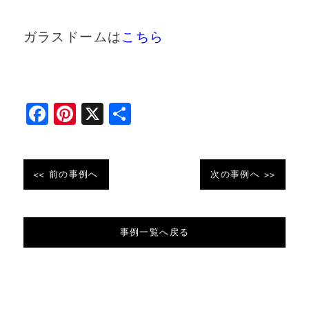
ガラスドームは
こちら
F
Pi
X
共
a
nt
有
c
er
e
e
<< 前の事例へ
次の事例へ >>
b
st
o
事例一覧へ戻る
o
k