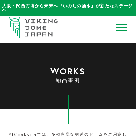
大阪・関西万博から未来へ『いのちの湧水』が新たなステージ
へ
ホーム
WORKS
VikingDomeJapanについて
納品事例
ブログ
商品ラインナップ
納品事例
VikingDomeでは、多種多様な構造のドームをご用意し