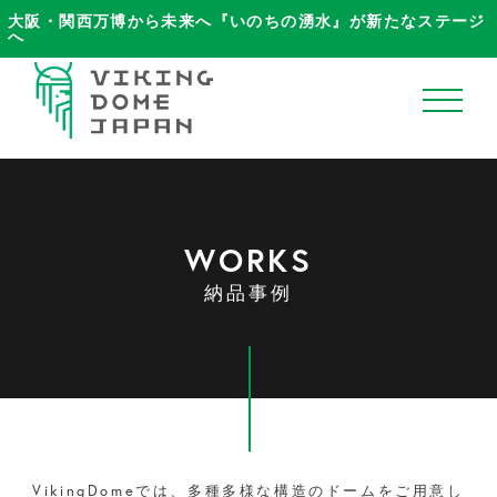
大阪・関西万博から未来へ『いのちの湧水』が新たなステージ
へ
ホーム
WORKS
VikingDomeJapanについて
納品事例
ブログ
商品ラインナップ
納品事例
VikingDomeでは、多種多様な構造のドームをご用意し